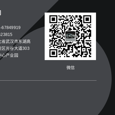
们
67849919
23815
北省武汉市东湖高
区光谷大道303
中心产业园
微信