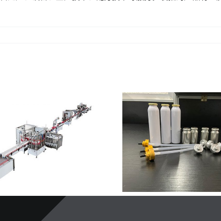
。
气雾剂两大封口工艺解析：内
二元气雾剂灌装
撑封口与外包封口适用场景全
用案
梳理