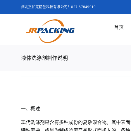
跳
湖北杰帕克精包科技有限公司！027-67849919
过
内
首页
容
液体洗涤剂制作说明
一、概述
现代洗涤剂是含有多种成份的复杂混合物。其中表面
特殊需要、或是为制成所需产品形式而加入的。各种