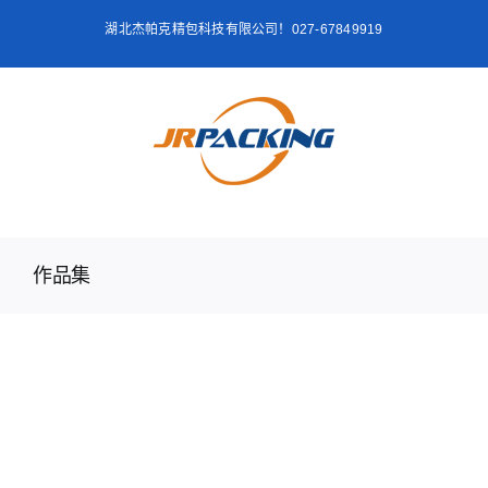
跳
湖北杰帕克精包科技有限公司！027-67849919
过
内
容
作品集