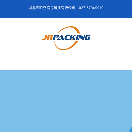
跳
湖北杰帕克精包科技有限公司！027-67849919
过
内
容