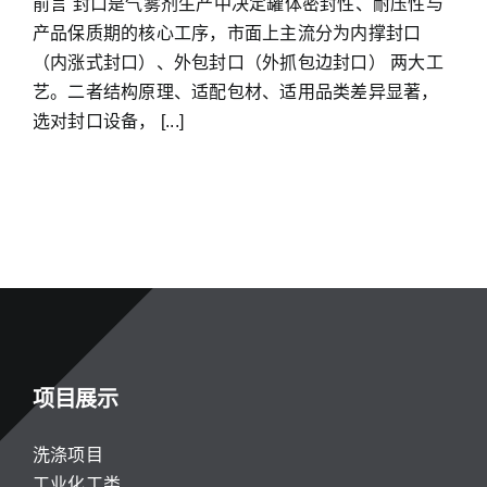
前言 封口是气雾剂生产中决定罐体密封性、耐压性与
产品保质期的核心工序，市面上主流分为内撑封口
（内涨式封口）、外包封口（外抓包边封口） 两大工
艺。二者结构原理、适配包材、适用品类差异显著，
选对封口设备， [...]
项目展示
洗涤项目
工业化工类