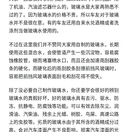
了机油、汽油滤芯器什么的，玻璃水是大家再熟悉不
过的了。因为玻璃水的价格不贵，所以车友对于玻璃
水并不是很在意。有的车友还用自来水兑酒精或者洗
涤剂当做玻璃水使用的。
不过在这里我们并不赞同大家用自制的玻璃水，长期
使用这些混合水，会使管道产生一些沉淀物，容易腐
蚀橡胶管，继而堵塞喷水口，而且还会加速雨刮器胶
条的硬化，而硬化后的雨刮胶条刮擦前挡风玻璃时，
容易把前挡风玻璃表面刮毛和刮花得不偿失。
除了没必要自己制作玻璃水，你还要学会很好的辨别
玻璃水的真假好坏，好的玻璃水具有去污、驱水、防
冻、抗静电、防腐蚀等功能。可以有效去除灰尘、润
滑油、汽柴油、残余上光蜡、树胶、鸟屎、高速公路
上的虫胶等。劣质的玻璃水由于其所含的酒精成分过
高，会对汽车漆面产生不良影响，损害汽车漆面的光