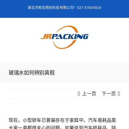
跳
湖北杰帕克精包科技有限公司！027-67849919
过
内
容
玻璃水如何辨别真假
上一页
下一页
现在，小型轿车已普遍存在于家庭中，汽车易耗品是
大家一直都很关心的问题。如果说到汽车损耗品、除