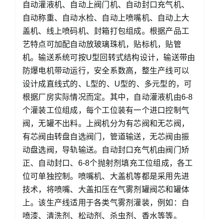
自动灌液机、自动上阀门机、自动封口充气机、
自动称重、自动水检、自动上喷嘴机、自动上大
盖机、线上喷码机、封箱打包组成。根据产品工
艺特点可加配自动放玻璃珠机，贴标机，贴管
机。输送系统可按U型回转式结构设计，输送带由
防爆电机带动运行，安全系数高，整生产线可以
设计成直线式的、L型的、U型的、多元型的，可
根据厂房实际情况而定。其中，自动灌液机由6-8
个灌装工位组成，每个工位装有一个进口控制气
阀，无罐不出料。上阀机分为有芯阀和无芯阀，
有芯阀由转盘自选阀门，管道输送，无芯阀由振
动盘选阀，导轨输送。自动封口充气机由阀门矫
正、自动封口、6-8个抛射剂填充工位组成，各工
位可单独控制。喷嘴机、大盖机等都是采用先进
技术，将喷嘴、大盖扣压在气雾剂罐阀芯和罐体
上。该生产线适用于各类气雾剂灌装，例如：自
喷漆、清洗剂、松动剂、杀虫剂、香水等等。