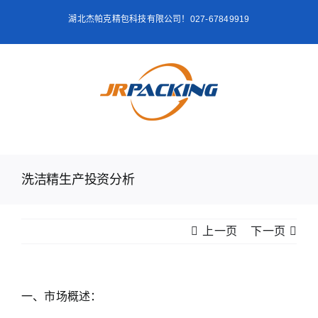
跳
湖北杰帕克精包科技有限公司！027-67849919
过
内
容
洗洁精生产投资分析
上一页
下一页
一、市场概述：