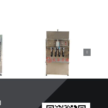
机|下潜式
们