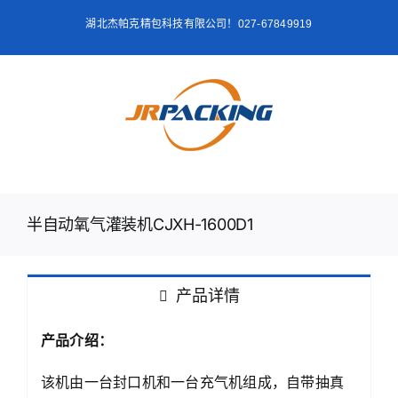
跳
湖北杰帕克精包科技有限公司！027-67849919
过
内
容
半自动氧气灌装机CJXH-1600D1
产品详情
产品介绍：
该机由一台封口机和一台充气机组成，自带抽真